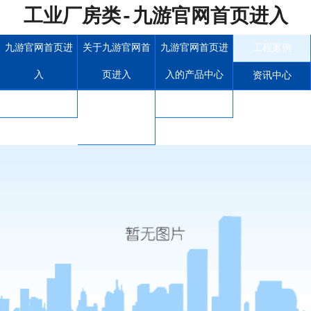
工业厂房类-九游官网首页进入
九游官网首页进
关于九游官网首
九游官网首页进
工程案例
入
页进入
入的产品中心
资讯中心
企业资质
联系九游官网首
招商合作
页进入