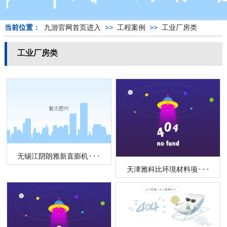
当前位置：
九游官网首页进入
>>
工程案例
>>
工业厂房类
工业厂房类
无锡江阴朗雅新直膨机···
天津雅科比环境材料项···