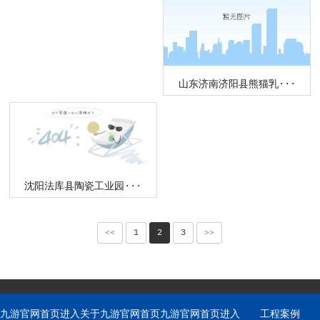
山东济南济阳县熊猫乳···
沈阳法库县陶瓷工业园···
<<
1
2
3
>>
九游官网首页进入
关于九游官网首页
九游官网首页进入
工程案例