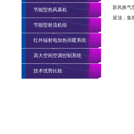
新风换气
节能型热风幕机
屋顶，集
节能型射流机组
红外辐射电加热供暖系统
高大空间空调控制系统
技术优势比较