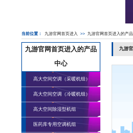
当前位置：
九游官网首页进入
>>
九游官网首页进入的产品
九游官网首页进入的产品
九游
中心
高大空间空调（采暖机组）
高大空间空调（冷暖机组）
高大空间除湿型机组
医药库专用空调机组