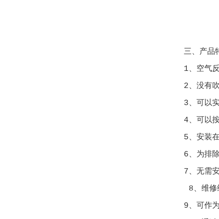
三、产品
1、空气
2、没有
3、可以
4、可以
5、安装
6、为排
7、无需
8、维修
9、可作