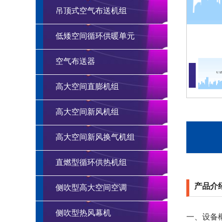
吊顶式空气布送机组
低矮空间循环供暖单元
空气布送器
高大空间直膨机组
高大空间新风机组
高大空间新风换气机组
直燃型循环供热机组
产品介
侧吹型高大空间空调
侧吹型热风幕机
一、设备