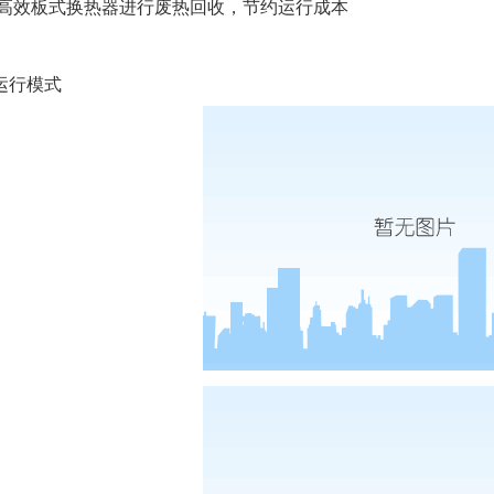
过高效板式换热器进行废热回收，节约运行成本
运行模式