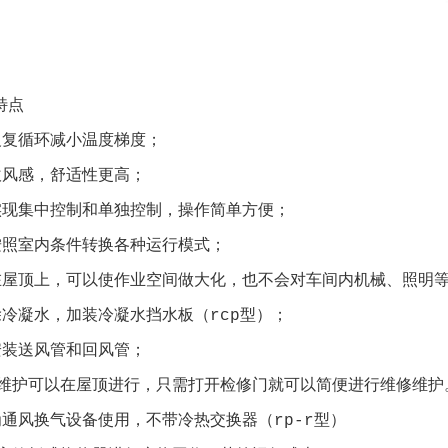
特点
反复循环减小温度梯度；
吹风感，舒适性更高；
实现集中控制和单独控制，操作简单方便；
按照室内条件转换各种运行模式；
在屋顶上，可以使作业空间做大化，也不会对车间内机械、照明
除冷凝水，加装冷凝水挡水板（rcp型）；
安装送风管和回风管；
维护可以在屋顶进行，只需打开检修门就可以简便进行维修维护
为通风换气设备使用，不带冷热交换器（rp-r型）