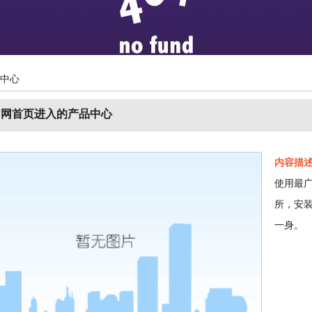
中心
官网首页进入的产品中心
内容描
使用最
所，安
一身。